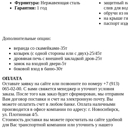
Фурнитура:
Нержавеющая сталь
защитный н
Гарантия:
1 год
слив для во
обручи из н
на крыше ги
паспорт изд
Дополнительные опции:
веранда со скамейками-35т
козырек (с одной стороны или с двух)-25/45т
дровяная печь с внешней закладкой дров-25т
замок на входной двери-5т
боковой вход в баню-30т
ОПЛАТА
​​Оставьте заявку на сайте или позвоните по номеру +7 (913)
065-02-00. С вами свяжется менеджер и уточнит условия
заказа. После того как заказ будет сформирован, мы отправим
Вам договор поставки и счет на электронную почту. Вы
можете оплатить счет в любом банке. Оплата наличными
производится в офисе компании по адресу: г. Новосибирск,
ул. Плотинная 4/5.
Стоимость доставки вы можете просчитать на сайте удобной
для Вас транспортной компании или уточнить у нашего