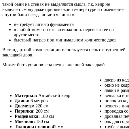
такой бани на стенах не выделяется смола, т.к. кедр не
выделяет смолу даже при высокой температуре и помещение
внутри бани всегда остается чистым.
не требует литого фундамента
в любой момент есть возможность перевезти ее на
другое место
быстрый нагрев при минимальном количестве дров
В стандартной комплектации используется печь с внутренней
закладкой дров.
Может быть установлена печь с внешней закладкой.
дверь из кед
окно из кедр
лавки в разд
Материал:
Алтайский кедр
вешалка и п
Длина:
6 метров
полок из ке
Диаметр:
220 см
решетка под 
Парилка:
200 см
проводка со
Раздевалка:
180 см
дровяная пе
Моечная:
180 см
бак для гор
Толщина стенки:
45 мм
труба с дым